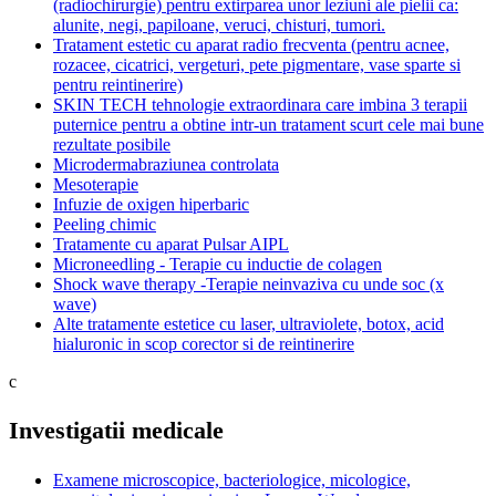
(radiochirurgie) pentru extirparea unor leziuni ale pielii ca:
alunite, negi, papiloane, veruci, chisturi, tumori.
Tratament estetic cu aparat radio frecventa (pentru acnee,
rozacee, cicatrici, vergeturi, pete pigmentare, vase sparte si
pentru reintinerire)
SKIN TECH tehnologie extraordinara care imbina 3 terapii
puternice pentru a obtine intr-un tratament scurt cele mai bune
rezultate posibile
Microdermabraziunea controlata
Mesoterapie
Infuzie de oxigen hiperbaric
Peeling chimic
Tratamente cu aparat Pulsar AIPL
Microneedling - Terapie cu inductie de colagen
Shock wave therapy -Terapie neinvaziva cu unde soc (x
wave)
Alte tratamente estetice cu laser, ultraviolete, botox, acid
hialuronic in scop corector si de reintinerire
c
Investigatii medicale
Examene microscopice, bacteriologice, micologice,